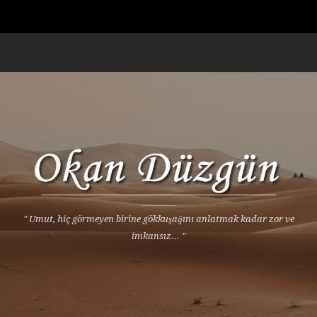
" Umut, hiç görmeyen birine gökkuşağını anlatmak kadar zor ve
imkansız... "