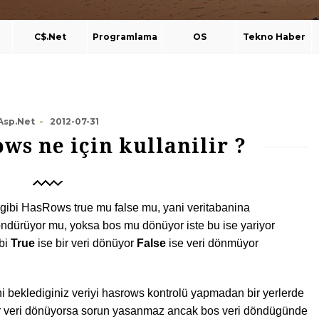
C$.Net
Programlama
OS
Tekno Haber
Asp.Net
2012-07-31
-
ws ne için kullanilir ?
 gibi HasRows true mu false mu, yani veritabanina
öndürüyor mu, yoksa bos mu dönüyor iste bu ise yariyor
ibi
True
ise bir veri dönüyor
False
ise veri dönmüyor
 beklediginiz veriyi hasrows kontrolü yapmadan bir yerlerde
er veri dönüyorsa sorun yasanmaz ancak bos veri döndügünde