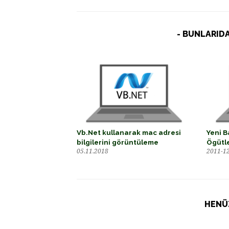
- BUNLARIDA
Vb.Net kullanarak mac adresi
Yeni B
bilgilerini görüntüleme
Ögütl
05.11.2018
2011-1
HENÜ