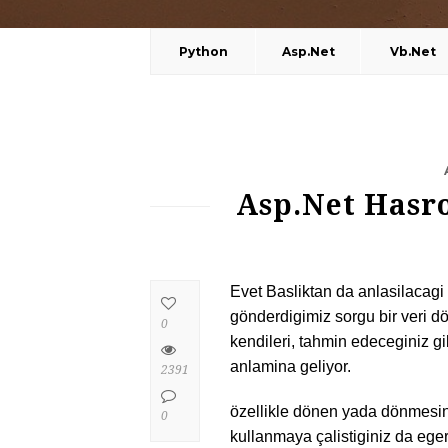
Python
Asp.Net
Vb.Net
Asp.Net Hasro
Evet Basliktan da anlasilacagi
gönderdigimiz sorgu bir veri d
0
kendileri, tahmin edeceginiz g
anlamina geliyor.
2391
özellikle dönen yada dönmesini
0
kullanmaya çalistiginiz da eg