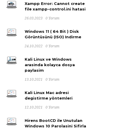
Xampp Error: Cannot create
file xampp-control.ini hatasi
26.03.2023
0 Yorum
Windows 11 ( 64 Bit ) Disk
Görüntüsünü (ISO) Indirme
24.10.2022
0 Yorum
Kali Linux ve Windows
arasinda kolayca dosya
paylasim
13.10.2021
0 Yorum
Kali Linux Mac adresi
degistirme yöntemleri
12.10.2021
0 Yorum
Hirens BootCD ile Unutulan
Windows 10 Parolasini Sifirla