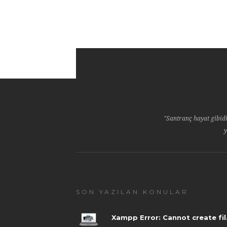
"Santranç hayat gibidi
y
SON YAZILAN KONULAR
Xampp Error: Cannot create fil.