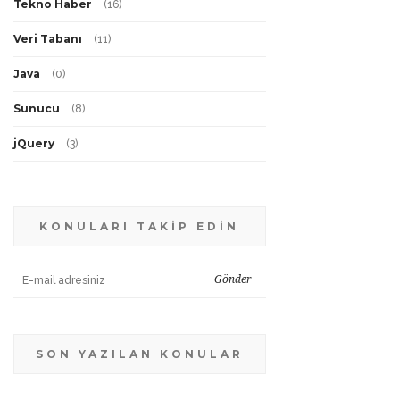
Tekno Haber
(
16
)
Veri Tabanı
(
11
)
Java
(
0
)
Sunucu
(
8
)
jQuery
(
3
)
KONULARI TAKİP EDİN
SON YAZILAN KONULAR