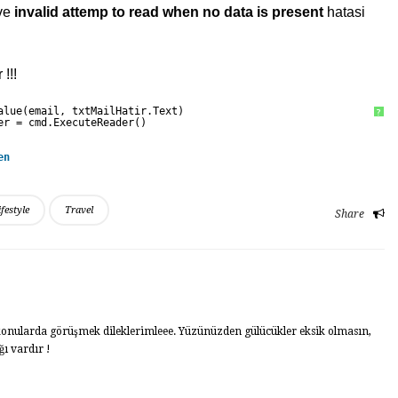
ve
invalid attemp to read when no data is present
hatasi
!!!
alue(email, txtMailHatir.Text)
?
er = cmd.ExecuteReader()
en
ifestyle
Travel
Share
ı konularda görüşmek dileklerimleee. Yüzünüzden gülücükler eksik olmasın,
ı vardır !