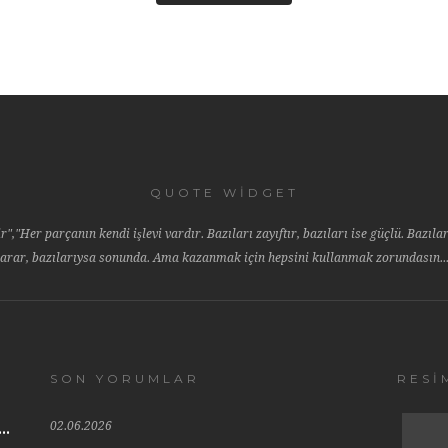
QUOTE WIDGET
r","Her parçanın kendi işlevi vardır. Bazıları zayıftır, bazıları ise güçlü. Bazıla
arar, bazılarıysa sonunda. Ama kazanmak için hepsini kullanmak zorundasın..
SON YORUMLAR
RESİ
02.06.2026
..