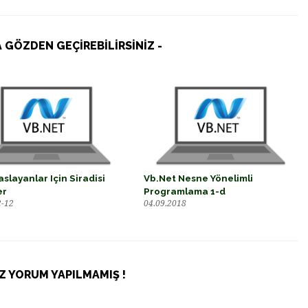
 GÖZDEN GEÇİREBİLİRSİNİZ -
aslayanlar Için Siradisi
Vb.Net Nesne Yönelimli
er
Programlama 1-d
2-12
04.09.2018
Z YORUM YAPILMAMIŞ !