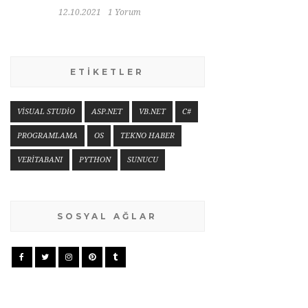
12.10.2021
1 Yorum
ETİKETLER
VİSUAL STUDİO
ASP.NET
VB.NET
C#
PROGRAMLAMA
OS
TEKNO HABER
VERİTABANI
PYTHON
SUNUCU
SOSYAL AĞLAR