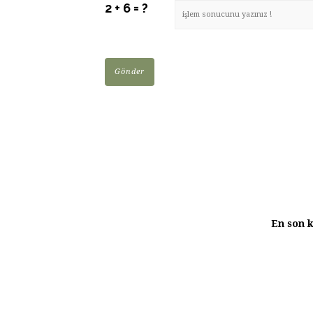
2 + 6 = ?
En son k