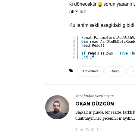
ki dönecektir
sorun yasanir 
alirsiniz.
Kullanim sekli asagidaki gibidir 
1
komut.Parameters.AddWithV
2
Dim
read 
As
OleDbDataRead
3
read.Read()
4
5
If
read.HasRows = 
True
Th
6
End
If
Adventure
Happy
L
Tarafından yazılmıştır.
OKAN DÜZGÜN
Başka bir günde, bir saatte, farkl
unutmayın her gecenin bir aydınlığ